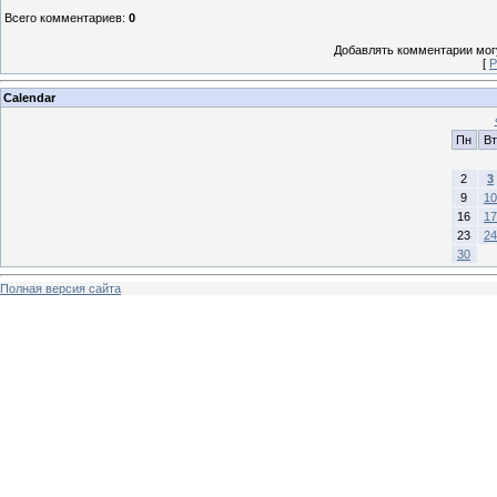
Всего комментариев
:
0
Добавлять комментарии могу
[
Р
Calendar
Пн
Вт
2
3
9
10
16
17
23
24
30
Полная версия сайта