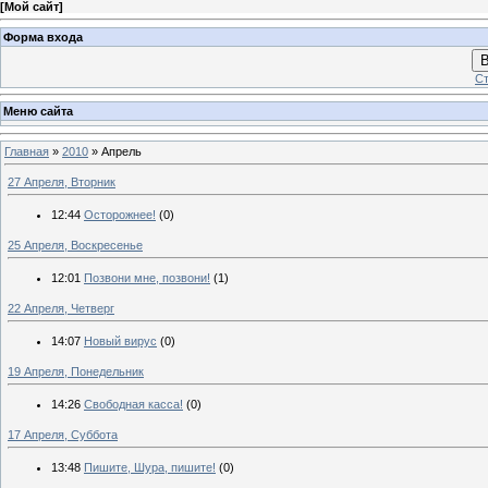
[
Мой сайт
]
Форма входа
В
Ст
Меню сайта
Главная
»
2010
»
Апрель
27 Апреля, Вторник
12:44
Осторожнее!
(0)
25 Апреля, Воскресенье
12:01
Позвони мне, позвони!
(1)
22 Апреля, Четверг
14:07
Новый вирус
(0)
19 Апреля, Понедельник
14:26
Свободная касса!
(0)
17 Апреля, Суббота
13:48
Пишите, Шура, пишите!
(0)