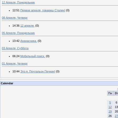
12 Апреля, Понедельник
12:51
Первое апреля, товарищ Сталин!
(0)
08 Апреля, Четверг
14:36
12 апреля.
(0)
05 Апреля, Понедельник
13:42
Ананасника.
(0)
03 Апреля, Суббота
06:24
Мобильный поиск.
(0)
01 Апреля, Четверг
10:44
Это я. Почтальон Печкин!
(0)
Calendar
Пн
Вт
5
6
12
13
19
20
26
27