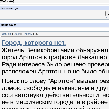
[
Мой сайт
]
Форма входа
В
Ст
Меню сайта
Главная
»
2009
»
Ноябрь
»
05
Город, которого нет.
Житель Великобритании обнаружил
город Арглтон в графстве Ланкашир
Ради интереса было решено проверит
расположен Арглтон, но не было обн
Поиск по слову "Арглтон" выдает ре
домов, свободным вакансиям и друг
соответствуют действительности, н
не в мифическом городе, а в районе