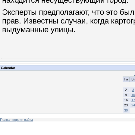
находится несуществующий город.
Эксперты предполагают, что это бы
прав. Известны случаи, когда карт
выдуманные улицы.
Calendar
Пн
Вт
2
3
9
10
16
17
23
24
30
Полная версия сайта