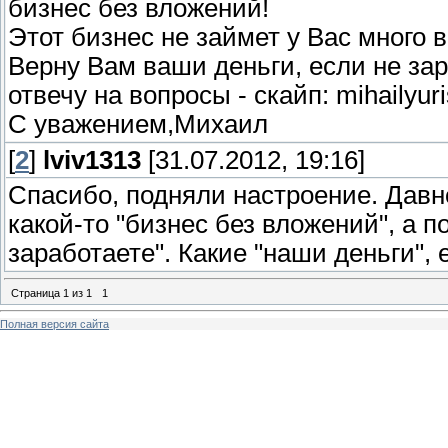
бизнес без вложений!
Этот бизнес не займет у Вас много в
Верну Вам ваши деньги, если не зар
отвечу на вопросы - скайп: mihailyur
С уважением,Михаил
[
2
]
lviv1313
[31.07.2012, 19:16]
Спасибо, подняли настроение. Давн
какой-то "бизнес без вложений", а п
заработаете". Какие "наши деньги",
Страница
1
из
1
1
Полная версия сайта