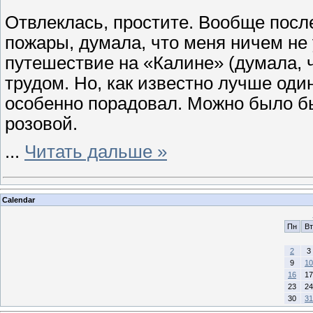
Отвлеклась, простите. Вообще посл
пожары, думала, что меня ничем не 
путешествие на «Калине» (думала, 
трудом. Но, как известно лучше оди
особенно порадовал. Можно было бы 
розовой.
...
Читать дальше »
Calendar
Пн
Вт
2
3
9
10
16
17
23
24
30
31