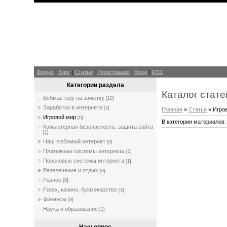
Форум
|
Блог
|
Статьи
|
Регистрация
|
Вход
|
RSS
Категории раздела
Каталог стате
Вебмастеру на заметку
[10]
Заработок в интернете
[2]
Главная
»
Статьи
» Игро
Игровой мир
[0]
В категории материалов
Комьютерная безопасность, защита сайта
[1]
Наш любимый интернет
[0]
Платежные системы интернета
[0]
Поисковые системы интернета
[1]
Развлечения и отдых
[0]
Разное
[0]
Forex, казино, букмекерство
[3]
Финансы
[8]
Наука и образование
[1]