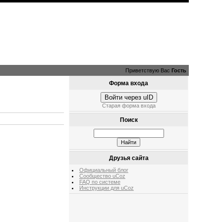
Приветствую Вас
Гость
Форма входа
Войти через uID
Старая форма входа
Поиск
Друзья сайта
Официальный блог
Сообщество uCoz
FAQ по системе
Инструкции для uCoz