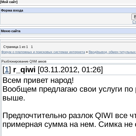
[
Мой сайт
]
Форма входа
В
Ст
Меню сайта
Страница
1
из
1
1
Форум о платежных и поисковых системах интернета
»
Ввод/вывод, обмен титульных
Разблокирование QIWI акков
[
1
]
r_qiwi
[03.11.2012, 01:26]
Всем привет народ!
Вообщем предлагаю свои услуги по р
выше.
Предпочтительно разлок QIWI все чт
примерная сумма на нем. Симка не 