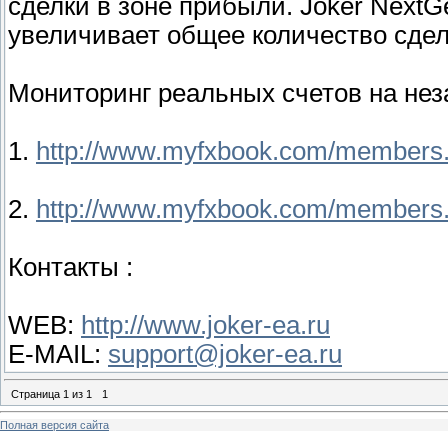
сделки в зоне прибыли. Joker NextG
увеличивает общее количество сдел
Мониторинг реальных счетов на нез
1.
http://www.myfxbook.com/members..
2.
http://www.myfxbook.com/members..
Контакты :
WEB:
http://www.joker-ea.ru
E-MAIL:
support@joker-ea.ru
Страница
1
из
1
1
Полная версия сайта