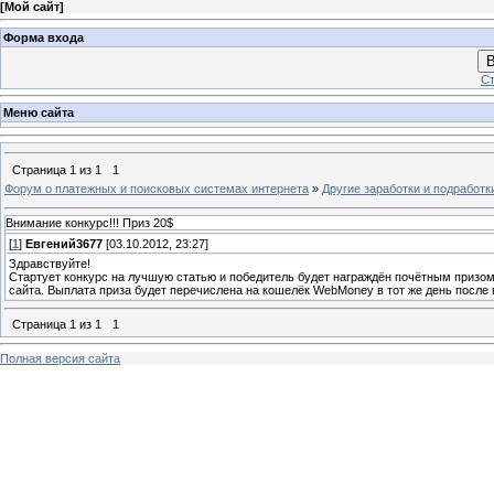
[
Мой сайт
]
Форма входа
В
Ст
Меню сайта
Страница
1
из
1
1
Форум о платежных и поисковых системах интернета
»
Другие заработки и подработк
Внимание конкурс!!! Приз 20$
[
1
]
Евгений3677
[03.10.2012, 23:27]
Здравствуйте!
Стартует конкурс на лучшую статью и победитель будет награждён почётным призом
сайта. Выплата приза будет перечислена на кошелёк WebMoney в тот же день после
Страница
1
из
1
1
Полная версия сайта