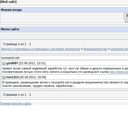
[
Мой сайт
]
Форма входа
В
Ст
Меню сайта
Страница
1
из
1
1
Форум о платежных и поисковых системах интернета
»
Мошенничество
»
seosprint.ne
seosprint.net
[
1
]
gls9597
[22.08.2012, 22:51]
привет всем самый надёжный заработок тут зато не обман и деньги нормальные в ден
посоветовали лучше этого нету ничего а кошельки это развод вот сылка
http://www.s
[
2
]
lviv1313
[26.09.2012, 18:40]
В принципе, размещение ветки о seosprint.net в раздели мошенничество явлеется о
платят школьникам, трудно назвать заработком...
Страница
1
из
1
1
Полная версия сайта