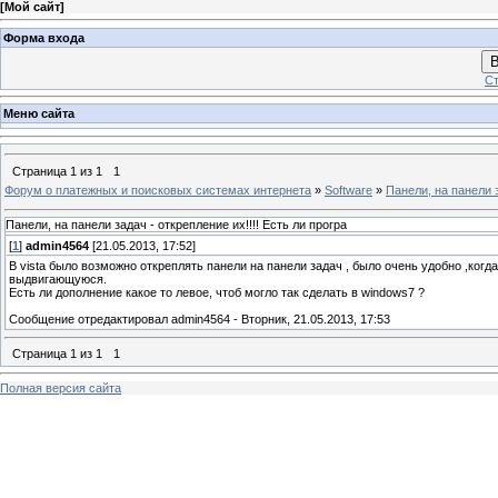
[
Мой сайт
]
Форма входа
В
Ст
Меню сайта
Страница
1
из
1
1
Форум о платежных и поисковых системах интернета
»
Software
»
Панели, на панели з
Панели, на панели задач - открепление их!!!! Есть ли програ
[
1
]
admin4564
[21.05.2013, 17:52]
В vista было возможно откреплять панели на панели задач , было очень удобно ,когд
выдвигающуюся.
Есть ли дополнение какое то левое, чтоб могло так сделать в windows7 ?
Сообщение отредактировал
admin4564
-
Вторник, 21.05.2013, 17:53
Страница
1
из
1
1
Полная версия сайта