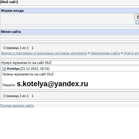
[
Мой сайт
]
Форма входа
В
Ст
Меню сайта
Страница
1
из
1
1
Форум о платежных и поисковых системах интернета
»
Наполнение сайта
»
Нужys жу
Нужys журналистs на сайт DLE
[
1
]
Kotelya
[21.12.2012, 18:31]
Нужны журналисты на сайт DLE
s.kotelya@yandex.ru
Пишите:
Страница
1
из
1
1
Полная версия сайта