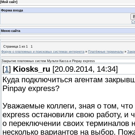
[
Мой сайт
]
Форма входа
В
Ст
Меню сайта
Страница
1
из
1
1
Форум о платежных и поисковых системах интернета
»
Платёжные терминалы
»
Закр
Закрытие платежных систем Мульти-Касса и Pinpay express
[
1
]
Kiosks_ru
[20.09.2014, 14:34]
Куда подключиться агентам закрыв
Pinpay express?
Уважаемые коллеги, зная о том, чт
express остановили свою работу, и 
о переключении своих терминалов н
несколько вариантов на выбор. Пож