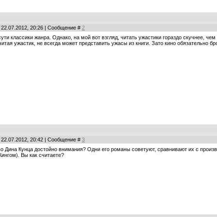
 22.07.2012, 20:26 | Сообщение #
2
о сути классики жанра. Однако, на мой вот взгляд, читать ужастики гораздо скучнее, ч
читая ужастик, не всегда может представить ужасы из книги. Зато кино обязательно бр
 22.07.2012, 20:42 | Сообщение #
3
во Дина Кунца достойно внимания? Одни его романы советуют, сравнивают их с произвед
Кингом). Вы как считаете?