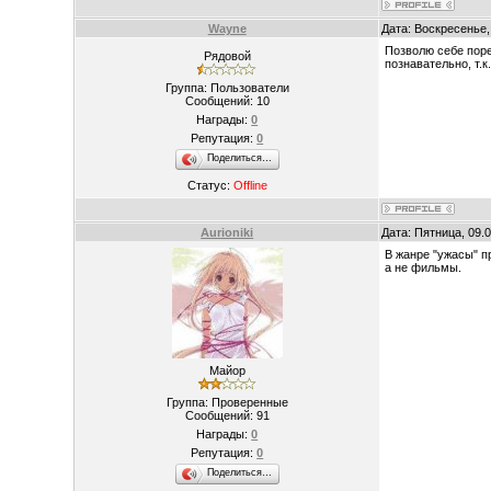
Wayne
Дата: Воскресенье,
Позволю себе поре
Рядовой
познавательно, т.
Группа: Пользователи
Сообщений:
10
Награды:
0
Репутация:
0
Поделиться…
Статус:
Offline
Aurioniki
Дата: Пятница, 09.
В жанре "ужасы" пр
а не фильмы.
Майор
Группа: Проверенные
Сообщений:
91
Награды:
0
Репутация:
0
Поделиться…