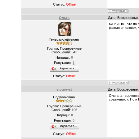
Статус:
Offline
Ольга
Дата: Воскресенье,
Кинг и По - это п
разная и человек, 
Генерал-лейтенант
Группа: Проверенные
Сообщений:
543
Награды:
0
Репутация:
1
Поделиться…
Статус:
Offline
stogowst
Дата: Воскресенье,
Ольга, а творчест
Подполковник
сравнению с По и 
Группа: Проверенные
Сообщений:
105
Награды:
0
Репутация:
0
Поделиться…
Статус:
Offline