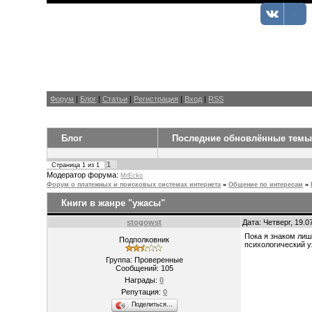
Форум
|
Блог
|
Статьи
|
Регистрация
|
Вход
|
RSS
Блог
Последние обновлённые тем
1
Страница
1
из
1
Модератор форума:
MrEcko
Форум о платежных и поисковых системах интернета
»
Общение по интересам
»
Книги в жанре "ужасы"
stogowst
Дата: Четверг, 19.
Пока я знаком лиш
Подполковник
психологический у
Группа: Проверенные
Сообщений:
105
Награды:
0
Репутация:
0
Поделиться…