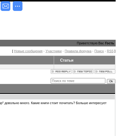
Приветствую Вас
Гость
[
Новые сообщения
·
Участники
·
Правила форума
·
Поиск
·
RSS
]
Статьи
ор" довольно много. Какие книги стоит почитать? Больше интересует