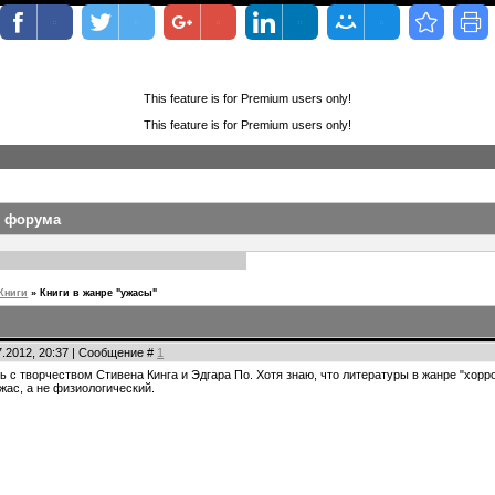
This feature is for Premium users only!
This feature is for Premium users only!
ы форума
Книги
»
Книги в жанре "ужасы"
07.2012, 20:37 | Сообщение #
1
ь с творчеством Стивена Кинга и Эдгара По. Хотя знаю, что литературы в жанре "хорр
жас, а не физиологический.