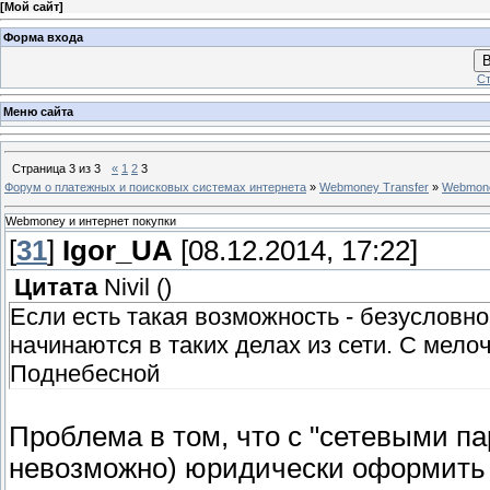
[
Мой сайт
]
Форма входа
В
Ст
Меню сайта
Страница
3
из
3
«
1
2
3
Форум о платежных и поисковых системах интернета
»
Webmoney Transfer
»
Webmone
Webmoney и интернет покупки
[
31
]
Igor_UA
[08.12.2014, 17:22]
Цитата
Nivil
(
)
Если есть такая возможность - безусловно
начинаются в таких делах из сети. С мело
Поднебесной
Проблема в том, что с "сетевыми п
невозможно) юридически оформить с