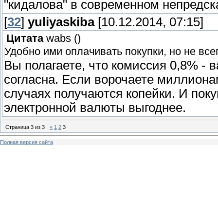
"кидалова" в современном непредск
[
32
]
yuliyaskiba
[10.12.2014, 07:15]
Цитата
wabs
(
)
Удобно ими оплачивать покупки, но не все
Вы полагаете, что комиссия 0,8% -
согласна. Если ворочаете миллионам
случаях получаются копейки. И пок
электронной валюты выгоднее.
Страница
3
из
3
«
1
2
3
Полная версия сайта