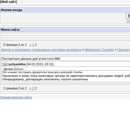
[
Мой сайт
]
Форма входа
В
Ст
Меню сайта
Страница
2
из
2
«
1
2
Форум о платежных и поисковых системах интернета
»
Webmoney Transfer
»
Паспорт
Паспортные данные для атеестата WM
[
16
]
yuliyaskiba
[04.02.2013, 18:15]
Цитата
(
Dimon
)
Это и может послужить доказательством для налоговой службы.
Насколько я знаю, пока налоговые органы не заинтересовались доходами людей, ра
обнародованы, декларации заполнены, налоги заплачены.
Страница
2
из
2
«
1
2
Полная версия сайта